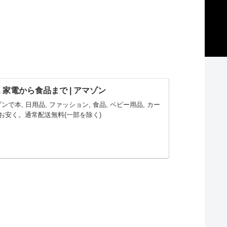
ン, 家電から食品まで | アマゾン
マゾンで本, 日用品, ファッション, 食品, ベビー用品, カー
お安く。通常配送無料(一部を除く)