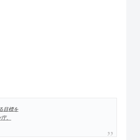
る目標を
ツ庁。