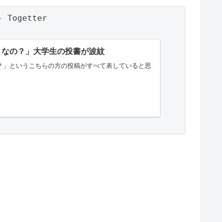
getter

となの？」大学生の投書が波紋
」というこちらの方の投稿がすべて表していると思う。（朝日新聞6/17） 