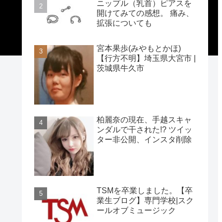
ニップル（乳首）ピアスを
開けてみての感想。 痛み、
拡張についても
宮本果歩(みやもとかほ)
【行方不明】埼玉県大宮市 |
茨城県牛久市
柏麗奈の現在、手越スキャ
ンダルで干された!? ツイッ
ター非公開、インスタ削除
TSMを卒業しました。【卒
業生ブログ】専門学校|スク
ールオブミュージック