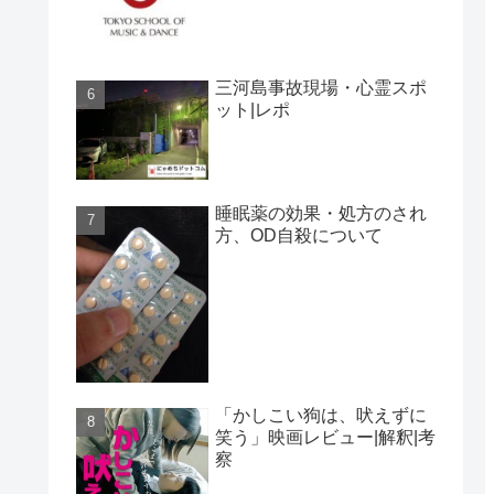
三河島事故現場・心霊スポ
ット|レポ
睡眠薬の効果・処方のされ
方、OD自殺について
「かしこい狗は、吠えずに
笑う」映画レビュー|解釈|考
察