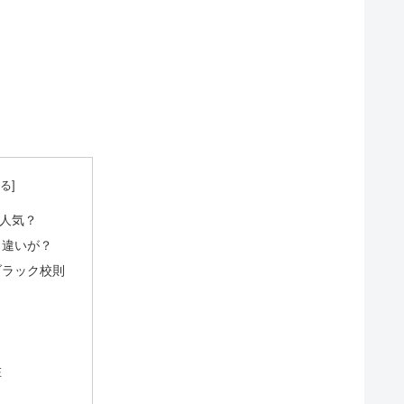
人気？
も違いが？
ブラック校則
在