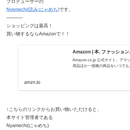
プロデューサーの
Nyemechi(読み:にゃめち)
です。
———–
ショッピングは最高！
買い物するならAmazonで！！
Amazon | 本, ファッショ
Amazon.co.jp 公式サイト。ア
用品ほか一億種の商品をいつでも
amzn.to
↑こちらのリンクからお買い物いただけると、
本サイト管理者である
Nyamechi(にゃめち)