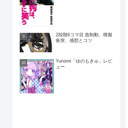
2段階6コマ目 急制動、模擬
衝突、感想とコツ
Yunomi「ゆのもきゅ」レビ
ュー