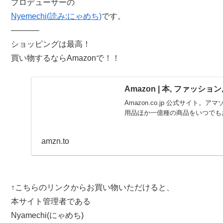
プロデューサーの
Nyemechi(読み:にゃめち)
です。
———–
ショッピングは最高！
買い物するならAmazonで！！
Amazon | 本, ファッショ
Amazon.co.jp 公式サイト。ア
用品ほか一億種の商品をいつでも
amzn.to
↑こちらのリンクからお買い物いただけると、
本サイト管理者である
Nyamechi(にゃめち)