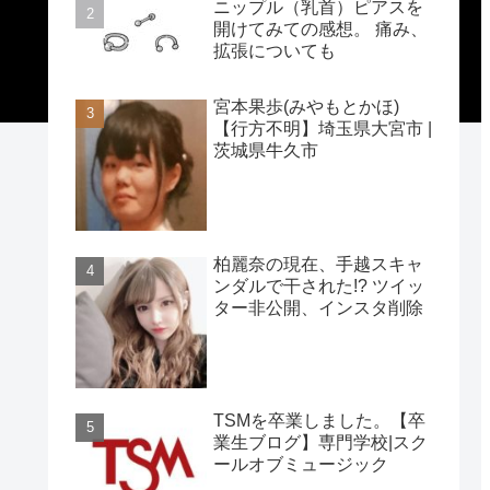
ニップル（乳首）ピアスを
開けてみての感想。 痛み、
拡張についても
宮本果歩(みやもとかほ)
【行方不明】埼玉県大宮市 |
茨城県牛久市
柏麗奈の現在、手越スキャ
ンダルで干された!? ツイッ
ター非公開、インスタ削除
TSMを卒業しました。【卒
業生ブログ】専門学校|スク
ールオブミュージック