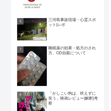
三河島事故現場・心霊スポ
ット|レポ
睡眠薬の効果・処方のされ
方、OD自殺について
「かしこい狗は、吠えずに
笑う」映画レビュー|解釈|考
察