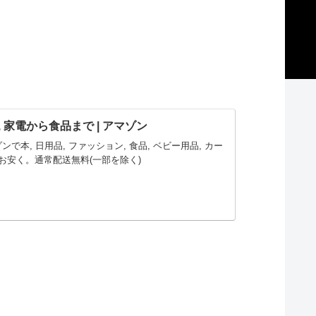
ン, 家電から食品まで | アマゾン
マゾンで本, 日用品, ファッション, 食品, ベビー用品, カー
お安く。通常配送無料(一部を除く)