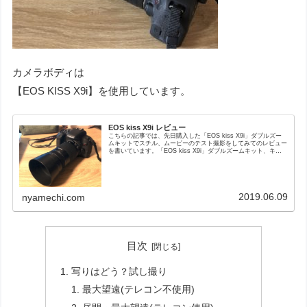
カメラボディは
【EOS KISS X9i】を使用しています。
EOS kiss X9i レビュー
こちらの記事では、先日購入した「EOS kiss X9i」ダブルズー
ムキットでスチル、ムービーのテスト撮影をしてみてのレビュー
を書いています。「EOS kiss X9i」ダブルズームキット、キッ
トレンズの構成は下記。・標準レンズ EF-S18-55mm F4-5.6 IS
STM・望遠レンズ EF-S55-250mm F4-5.6 IS STM
2019.06.09
nyamechi.com
目次
写りはどう？試し撮り
最大望遠(テレコン不使用)