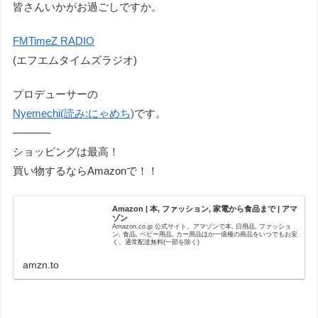
皆さんいかがお過ごしですか。
FMTimeZ RADIO
(エフエムタイムズラジオ)
プロデューサーの
Nyemechi(読み:にゃめち)
です。
———–
ショッピングは最高！
買い物するならAmazonで！！
Amazon | 本, ファッション, 家電から食品まで | アマ
ゾン
Amazon.co.jp 公式サイト。アマゾンで本, 日用品, ファッショ
ン, 食品, ベビー用品, カー用品ほか一億種の商品をいつでもお安
く。通常配送無料(一部を除く)
amzn.to