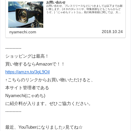
お問い合わせ
お問い合わせ、プレスリリースなどにつきましては以下までお願
い致します。(ネタのタレコミや、特集依頼などもこちらからど
うぞ。)「にゃめちドットコム」宛の執筆依頼に関しては、大ま
かな文字数とギャラの方も、明記お願いします。
2018.10.24
nyamechi.com
-----------
ショッピングは最高！
買い物するならAmazonで！！
https://amzn.to/3gL9OiI
↑こちらのリンクからお買い物いただけると、
本サイト管理者である
Nyamechi(にゃめち)
に紹介料が入ります。ぜひご協力ください。
-----------
最近、YouTuberになりました♪見てね☆