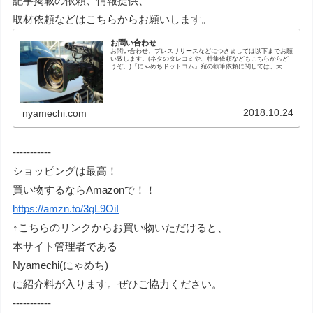
記事掲載の依頼、情報提供、
取材依頼などはこちらからお願いします。
お問い合わせ
お問い合わせ、プレスリリースなどにつきましては以下までお願
い致します。(ネタのタレコミや、特集依頼などもこちらからど
うぞ。)「にゃめちドットコム」宛の執筆依頼に関しては、大ま
かな文字数とギャラの方も、明記お願いします。
2018.10.24
nyamechi.com
-----------
ショッピングは最高！
買い物するならAmazonで！！
https://amzn.to/3gL9OiI
↑こちらのリンクからお買い物いただけると、
本サイト管理者である
Nyamechi(にゃめち)
に紹介料が入ります。ぜひご協力ください。
-----------