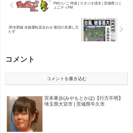
FMだいご 停波 | スタジオ浸水 | 茨城県コミ
ュニティFM
JR水郡線 全線運転見合わせ 復旧の見通し立
たず
コメント
コメントを書き込む
宮本果歩(みやもとかほ)【行方不明】
埼玉県大宮市 | 茨城県牛久市