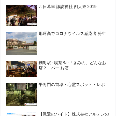
西日暮里 諏訪神社 例大祭 2019
那珂高でコロナウイルス感染者 発生
麹町駅 : 喫茶Bar「きみの」どんなお
店？｜バー お酒
平将門の首塚・心霊スポット・レポ
【派遣のバイト】株式会社アルテンの