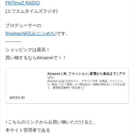
FMTimeZ RADIO
(エフエムタイムズラジオ)
プロデューサーの
Nyemechi(読み:にゃめち)
です。
———–
ショッピングは最高！
買い物するならAmazonで！！
Amazon | 本, ファッション, 家電から食品まで | アマ
ゾン
Amazon.co.jp 公式サイト。アマゾンで本, 日用品, ファッショ
ン, 食品, ベビー用品, カー用品ほか一億種の商品をいつでもお安
く。通常配送無料(一部を除く)
amzn.to
↑こちらのリンクからお買い物いただけると、
本サイト管理者である