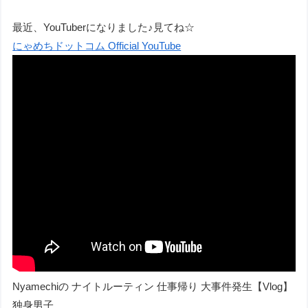
最近、YouTuberになりました♪見てね☆
にゃめちドットコム Official YouTube
Nyamechiの ナイトルーティン 仕事帰り 大事件発生【Vlog】
独身男子