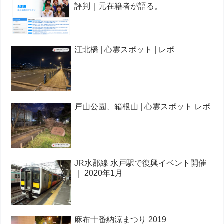
評判｜元在籍者が語る。
江北橋 | 心霊スポット | レポ
戸山公園、箱根山 | 心霊スポット レポ
JR水郡線 水戸駅で復興イベント開催
｜ 2020年1月
麻布十番納涼まつり 2019